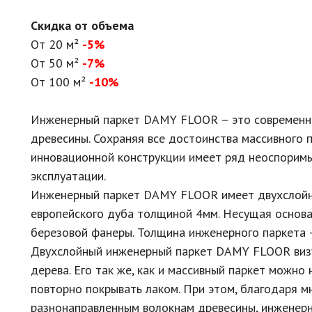
Скидка от объема
От 20 м²
-5%
От 50 м²
-7%
От 100 м²
-10%
Инженерный паркет DAMY FLOOR – это современно
древесины. Сохраняя все достоинства массивного п
инновационной конструкции имеет ряд неоспоримы
эксплуатации.
Инженерный паркет DAMY FLOOR имеет двухслойну
европейского дуба толщиной 4мм. Несущая основа
березовой фанеры. Толщина инженерного паркета 
Двухслойный инженерный паркет DAMY FLOOR визуа
дерева. Его так же, как и массивный паркет можно
повторно покрывать лаком. При этом, благодаря м
разнонаправленным волокнам древесины, инженерн