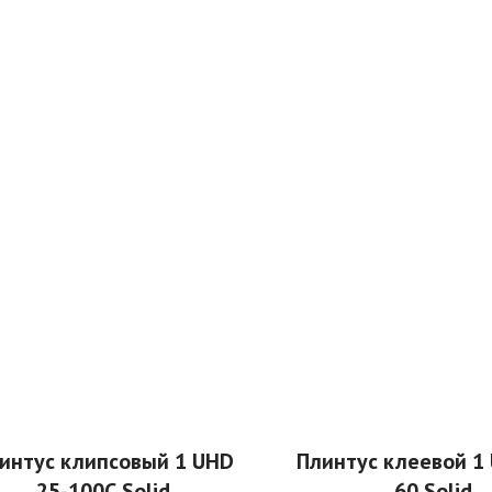
интус клипсовый 1 UHD
Плинтус клеевой 1
25-100C Solid
60 Solid