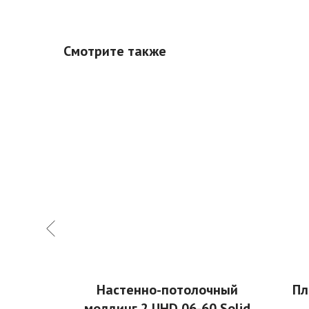
Смотрите также
линтус
Настенно-потолочный
Пл
quoia
молдинг 2 UHD 06-60 Solid