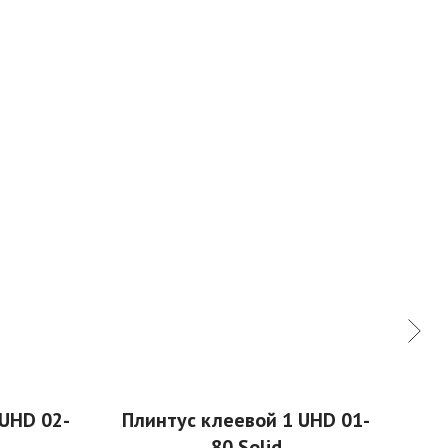
 UHD 02-
Плинтус клеевой 1 UHD 01-
К
80 Solid