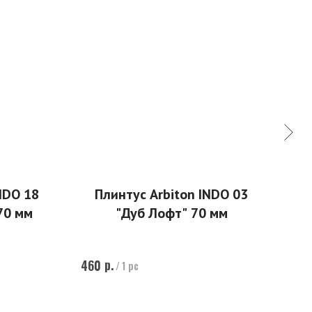
NDO 18
Плинтус Arbiton INDO 03
Пл
70 мм
"Дуб Лофт" 70 мм
р.
460
/
1 pc
ул