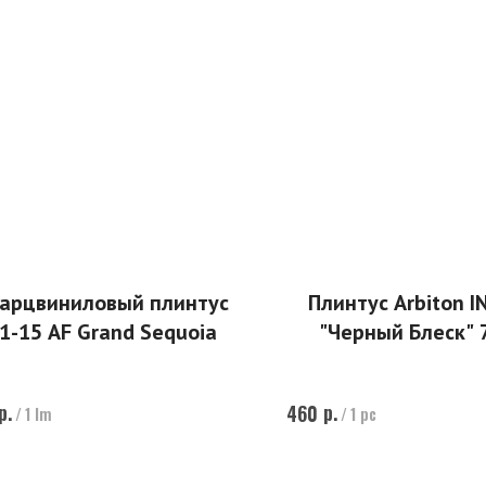
арцвиниловый плинтус
Плинтус Arbiton I
1-15 AF Grand Sequoia
"Черный Блеск" 
р.
р.
460
/
1 lm
/
1 pc