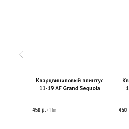
линтус
Кварцвиниловый плинтус
Кв
quoia
11-19 AF Grand Sequoia
1
р.
450
450
/
1 lm