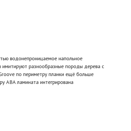
остью водонепроницаемое напольное
ы имитируют разнообразные породы дерева с
-Groove по периметру планки ещё больше
уру ABA ламината интегрирована